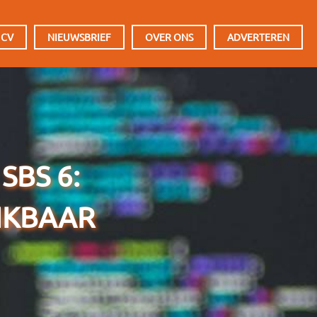
 CV
NIEUWSBRIEF
OVER ONS
ADVERTEREN
SBS 6:
IKBAAR