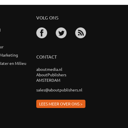
VOLG ONS
d
ur
 Marketing
CONTACT
ater en Milieu
aboutmedia.nl
AboutPublishers
AMSTERDAM
sales@aboutpublishers.nl
LEES MEER OVER ONS >