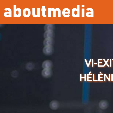
Overslaan en naar de inhoud gaan
VI-EX
HÉLÈN