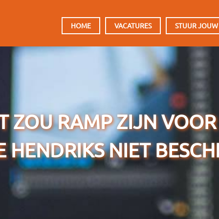
HOOFDMENU
HOME
VACATURES
STUUR JOUW
IT ZOU RAMP ZIJN VOOR 
E HENDRIKS NIET BESCH