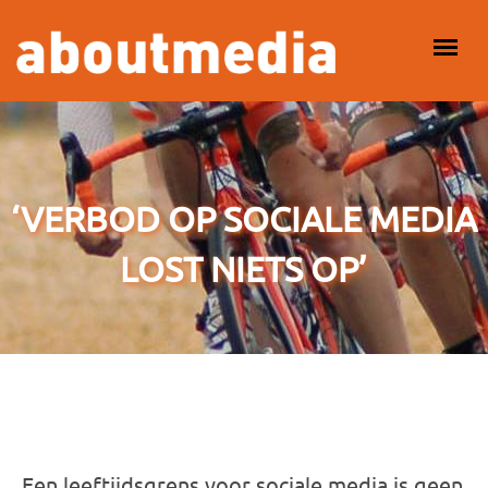
Overslaan en naar de inhoud gaan
HOOFDMENU
‘VERBOD OP SOCIALE MEDIA
LOST NIETS OP’
Een leeftijdsgrens voor sociale media is geen