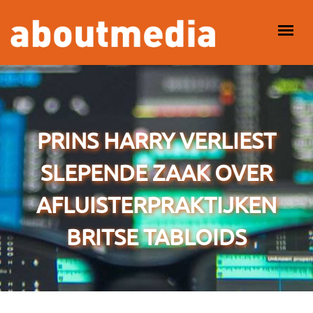
Overslaan en naar de inhoud gaan
HOOFDMENU
PRINS HARRY VERLIEST
SLEPENDE ZAAK OVER
AFLUISTERPRAKTIJKEN
BRITSE TABLOIDS