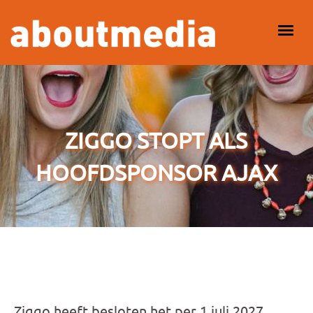
Overslaan en naar de inhoud gaan
HOOFDMENU
ZIGGO STOPT ALS
HOOFDSPONSOR AJAX
Ziggo heeft besloten het per 1 juli 2027