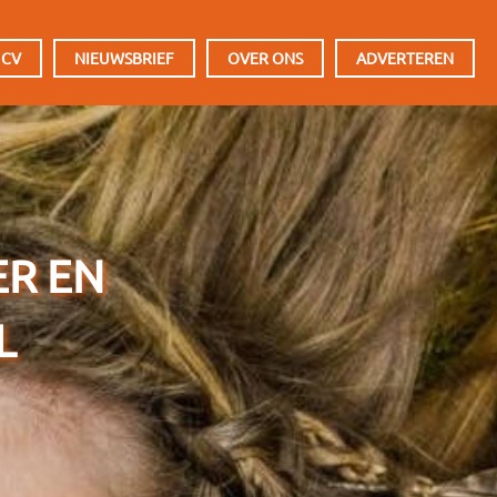
 CV
NIEUWSBRIEF
OVER ONS
ADVERTEREN
ER EN
L