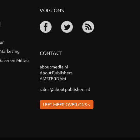
VOLG ONS
d
ur
 Marketing
CONTACT
ater en Milieu
aboutmedia.nl
AboutPublishers
AMSTERDAM
sales@aboutpublishers.nl
LEES MEER OVER ONS >