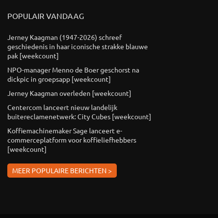
POPULAIR VANDAAG
Jerney Kaagman (1947-2026) schreef
geschiedenis in haar iconische strakke blauwe
pak [weekcount]
NPO-manager Menno de Boer geschorst na
dickpic in groepsapp [weekcount]
Jerney Kaagman overleden [weekcount]
Centercom lanceert nieuw landelijk
buitereclamenetwerk: City Cubes [weekcount]
Koffiemachinemaker Sage lanceert e-
commerceplatform voor koffieliefhebbers
[weekcount]
MEER POPULAIRE BERICHTEN >