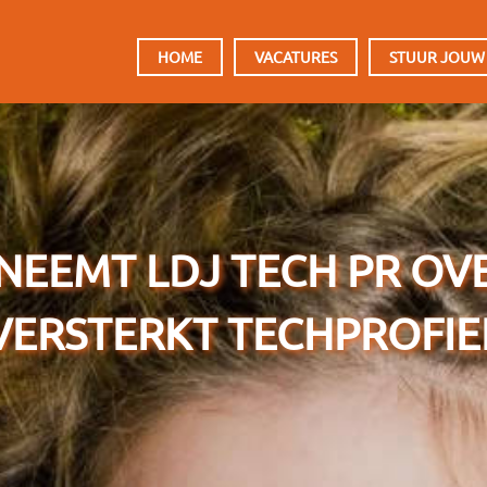
HOOFDMENU
HOME
VACATURES
STUUR JOUW
NEEMT LDJ TECH PR OV
VERSTERKT TECHPROFIE