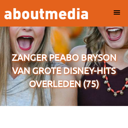
Overslaan en naar de inhoud gaan
HOOFDMENU
ZANGER PEABO BRYSON
VAN GROTE DISNEY-HITS
OVERLEDEN (75)