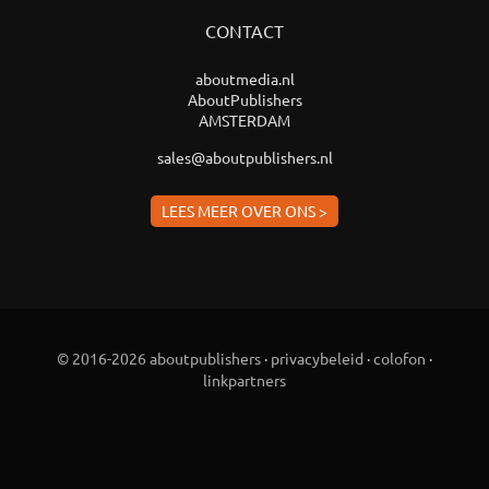
CONTACT
aboutmedia.nl
AboutPublishers
AMSTERDAM
sales@aboutpublishers.nl
LEES MEER OVER ONS >
© 2016-2026 aboutpublishers
·
privacybeleid
·
colofon
·
linkpartners