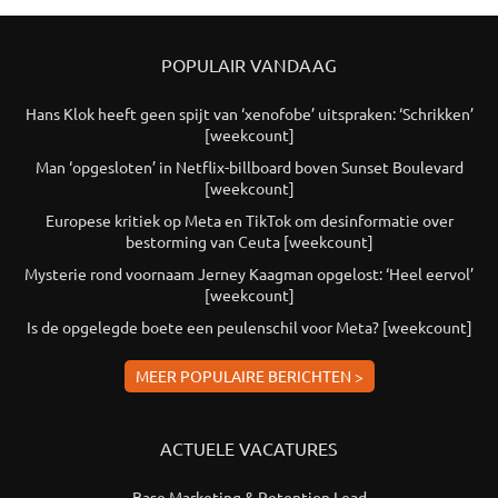
POPULAIR VANDAAG
Hans Klok heeft geen spijt van ‘xenofobe’ uitspraken: ‘Schrikken’
[weekcount]
Man ‘opgesloten’ in Netflix-billboard boven Sunset Boulevard
[weekcount]
Europese kritiek op Meta en TikTok om desinformatie over
bestorming van Ceuta [weekcount]
Mysterie rond voornaam Jerney Kaagman opgelost: ‘Heel eervol’
[weekcount]
Is de opgelegde boete een peulenschil voor Meta? [weekcount]
MEER POPULAIRE BERICHTEN >
ACTUELE VACATURES
Base Marketing & Retention Lead