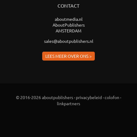
CONTACT
aboutmedia.nl
AboutPublishers
AMSTERDAM
sales@aboutpublishers.nl
LEES MEER OVER ONS >
© 2016-2026 aboutpublishers
·
privacybeleid
·
colofon
·
linkpartners