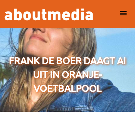
Overslaan en naar de inhoud gaan
HOOFDMENU
FRANK DE BOER DAAGT AI
UIT IN ORANJE-
VOETBALPOOL