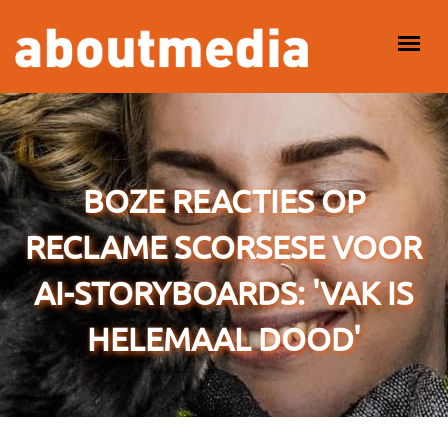
Overslaan en naar de inhoud gaan
HOOFDMENU
BOZE REACTIES OP
RECLAME SCORSESE VOOR
AI-STORYBOARDS: 'VAK IS
HELEMAAL DOOD'