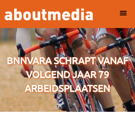
Overslaan en naar de inhoud gaan
HOOFDMENU
BNNVARA SCHRAPT VANAF
VOLGEND JAAR 79
ARBEIDSPLAATSEN