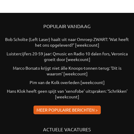
POPULAIR VANDAAG
Bob Scholte (Left Laser) haalt uit naar Omroep ZWART: ‘Wat heeft
het ons opgeleverd?’ [weekcount]
Luistercijfers 20-59 jaar: Qmusic en Radio 10 dalen fors, Veronica
groeit door [weekcount]
Marco Borsato krijgt niet álle Knoops-tonnen terug: ‘Dit is
waarom’ [weekcount]
Pim van de Kolk overleden [weekcount]
Hans Klok heeft geen spijt van ‘xenofobe’ uitspraken: ‘Schrikken’
[weekcount]
MEER POPULAIRE BERICHTEN >
ACTUELE VACATURES