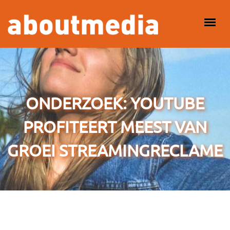
Overslaan en naar de inhoud gaan
HOOFDMENU
ONDERZOEK: YOUTUBE
PROFITEERT MEEST VAN
GROEI STREAMINGRECLAME