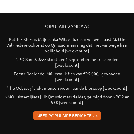
POPULAIR VANDAAG
Patrick Kicken: Miljuschka Witzenhausen wil wel naast Mattie
Valk iedere ochtend op Qmusic, maar mag dat niet vanwege haar
veiligheid [weekcount]
NPO Soul & Jazz stopt per 1 september met uitzenden
[weekcount]
Eerste ‘loeiende’ Müllermilk-fles van €25.000,- gevonden
[weekcount]
'The Odyssey' trekt mensen weer naar de bioscoop [weekcount]
NMO luistercijfers juli: Qmusic marktleider, gevolgd door NPO2 en
538 [weekcount]
MEER POPULAIRE BERICHTEN >