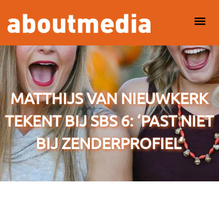
Overslaan en naar de inhoud gaan
HOOFDMENU
MATTHIJS VAN NIEUWKERK
TEKENT BIJ SBS 6: ‘PAST NIET
BIJ ZENDERPROFIEL’