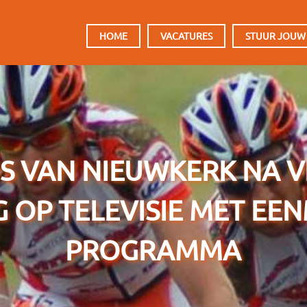
HOOFDMENU
HOME
VACATURES
STUUR JOUW
S VAN NIEUWKERK NA V
 OP TELEVISIE MET EE
PROGRAMMA