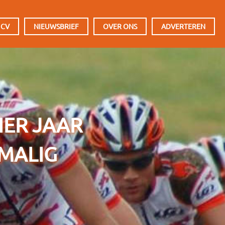
 CV
NIEUWSBRIEF
OVER ONS
ADVERTEREN
IER JAAR
NMALIG