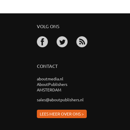
VOLG ONS
CONTACT
aboutmedia.nl
AboutPublishers
AMSTERDAM
sales@aboutpublishers.nl
LEES MEER OVER ONS >