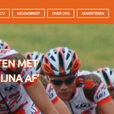
 CV
NIEUWSBRIEF
OVER ONS
ADVERTEREN
TEN MET
IJNA AF’