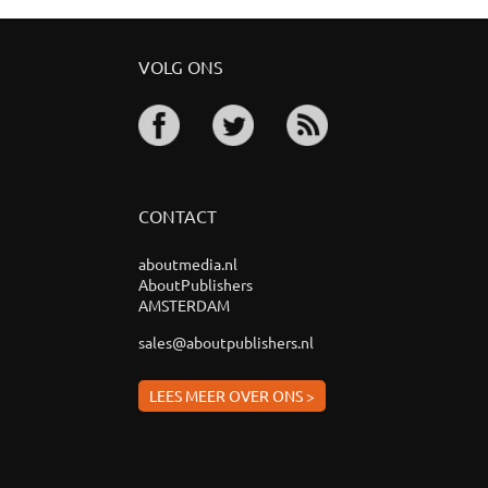
VOLG ONS
CONTACT
aboutmedia.nl
AboutPublishers
AMSTERDAM
sales@aboutpublishers.nl
LEES MEER OVER ONS >