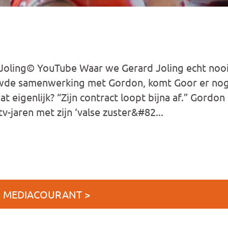
Joling© YouTube Waar we Gerard Joling echt nooi
wde samenwerking met Gordon, komt Goor er nog
t eigenlijk? “Zijn contract loopt bijna af.” Gordo
v-jaren met zijn ‘valse zuster&#82...
J MEDIACOURANT >