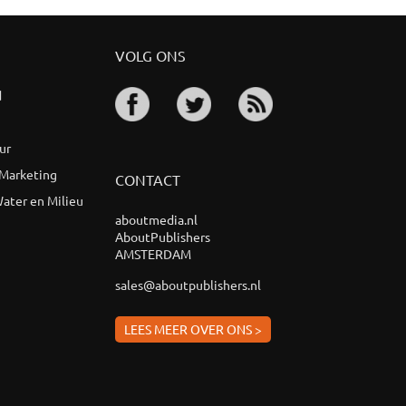
VOLG ONS
d
ur
 Marketing
CONTACT
ater en Milieu
aboutmedia.nl
AboutPublishers
AMSTERDAM
sales@aboutpublishers.nl
LEES MEER OVER ONS >