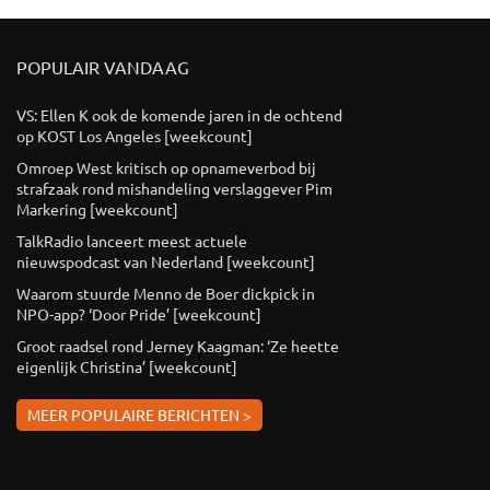
POPULAIR VANDAAG
VS: Ellen K ook de komende jaren in de ochtend
op KOST Los Angeles [weekcount]
Omroep West kritisch op opnameverbod bij
strafzaak rond mishandeling verslaggever Pim
Markering [weekcount]
TalkRadio lanceert meest actuele
nieuwspodcast van Nederland [weekcount]
Waarom stuurde Menno de Boer dickpick in
NPO-app? ‘Door Pride’ [weekcount]
Groot raadsel rond Jerney Kaagman: ‘Ze heette
eigenlijk Christina’ [weekcount]
MEER POPULAIRE BERICHTEN >