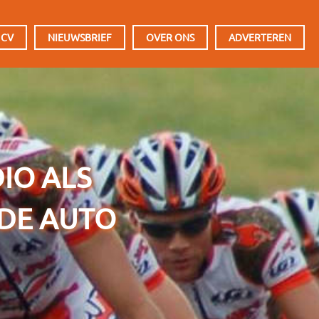
 CV
NIEUWSBRIEF
OVER ONS
ADVERTEREN
IO ALS
 DE AUTO