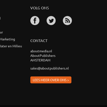
VOLG ONS
d
ur
 Marketing
CONTACT
ater en Milieu
aboutmedia.nl
AboutPublishers
AMSTERDAM
sales@aboutpublishers.nl
LEES MEER OVER ONS >