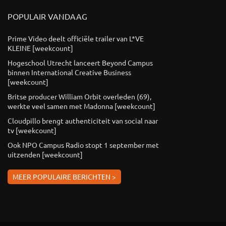
POPULAIR VANDAAG
Prime Video deelt officiële trailer van L*VE
KLEINE [weekcount]
Hogeschool Utrecht lanceert Beyond Campus
binnen International Creative Business
[weekcount]
Britse producer William Orbit overleden (69),
werkte veel samen met Madonna [weekcount]
Cloudpillo brengt authenticiteit van social naar
tv [weekcount]
Ook NPO Campus Radio stopt 1 september met
uitzenden [weekcount]
MEER POPULAIRE BERICHTEN >