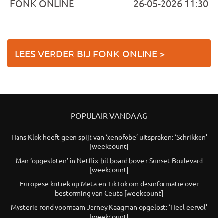
FONK ONLINE
26-05-2026 11:30
LEES VERDER BIJ FONK ONLINE >
POPULAIR VANDAAG
Hans Klok heeft geen spijt van ‘xenofobe’ uitspraken: ‘Schrikken’
[weekcount]
Man ‘opgesloten’ in Netflix-billboard boven Sunset Boulevard
[weekcount]
Europese kritiek op Meta en TikTok om desinformatie over
bestorming van Ceuta [weekcount]
Mysterie rond voornaam Jerney Kaagman opgelost: ‘Heel eervol’
[weekcount]