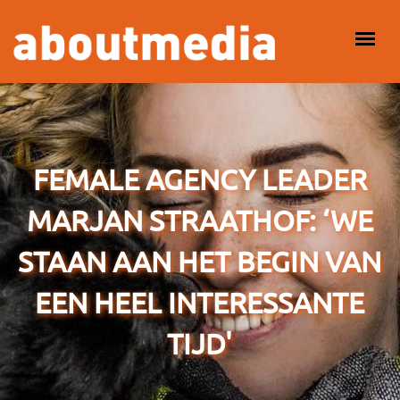
Overslaan en naar de inhoud gaan
HOOFDMENU
FEMALE AGENCY LEADER
MARJAN STRAATHOF: ‘WE
STAAN AAN HET BEGIN VAN
EEN HEEL INTERESSANTE
TIJD'