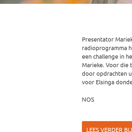
Presentator Mariek
radioprogramma ha
een challenge in h
Marieke. Voor die 
door opdrachten ui
voor Elsinga donder
NOS
LEES VERDER BI