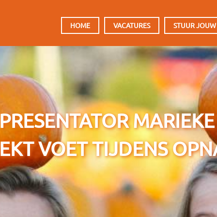
HOOFDMENU
HOME
VACATURES
STUUR JOUW
PRESENTATOR MARIEKE
EKT VOET TIJDENS OP