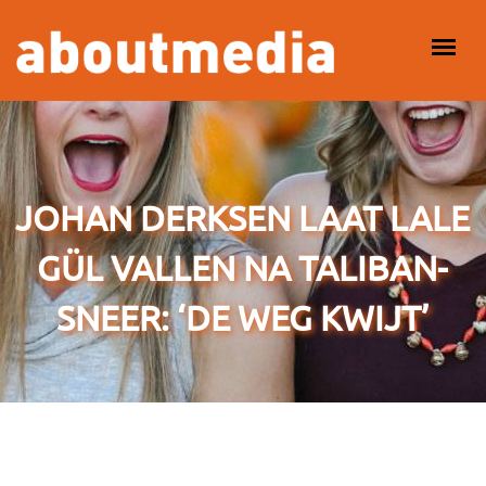
Overslaan en naar de inhoud gaan
HOOFDMENU
JOHAN DERKSEN LAAT LALE
GÜL VALLEN NA TALIBAN-
SNEER: ‘DE WEG KWIJT’