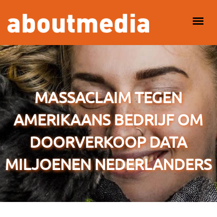
Overslaan en naar de inhoud gaan
HOOFDMENU
MASSACLAIM TEGEN
AMERIKAANS BEDRIJF OM
DOORVERKOOP DATA
MILJOENEN NEDERLANDERS