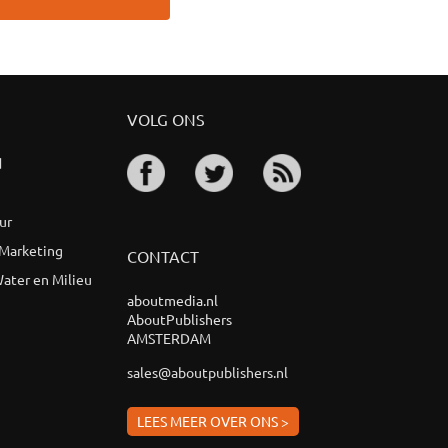
VOLG ONS
d
ur
 Marketing
CONTACT
ater en Milieu
aboutmedia.nl
AboutPublishers
AMSTERDAM
sales@aboutpublishers.nl
LEES MEER OVER ONS >