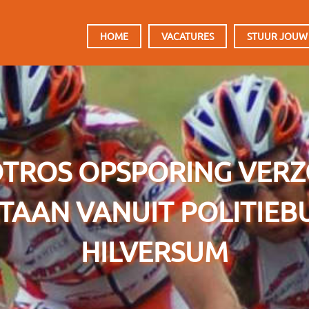
HOOFDMENU
HOME
VACATURES
STUUR JOUW
TROS OPSPORING VER
TAAN VANUIT POLITIEB
HILVERSUM