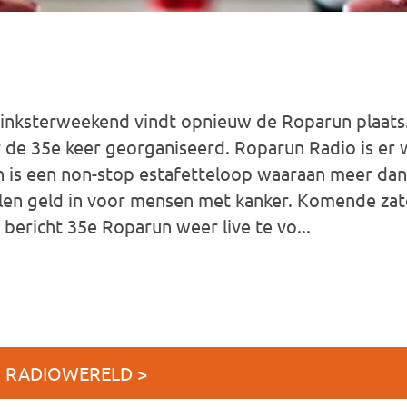
 Pinksterweekend vindt opnieuw de Roparun plaat
r de 35e keer georganiseerd. Roparun Radio is er
un is een non-stop estafetteloop waaraan meer da
len geld in voor mensen met kanker. Komende zat
 bericht 35e Roparun weer live te vo...
J RADIOWERELD >