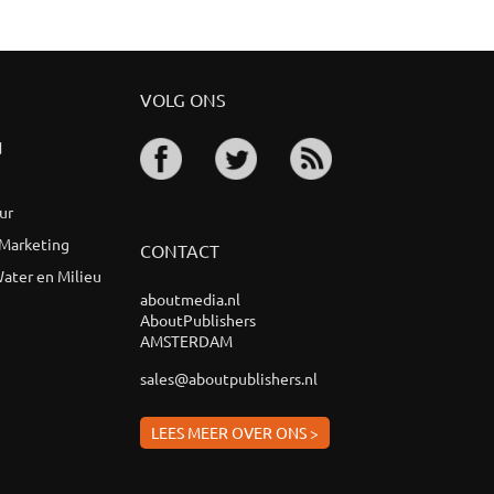
VOLG ONS
d
ur
 Marketing
CONTACT
ater en Milieu
aboutmedia.nl
AboutPublishers
AMSTERDAM
sales@aboutpublishers.nl
LEES MEER OVER ONS >