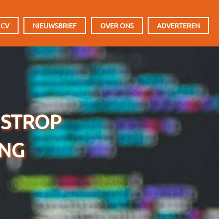
 CV
NIEUWSBRIEF
OVER ONS
ADVERTEREN
 STROP
ING