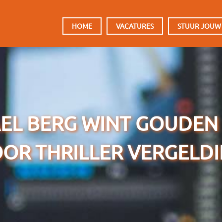
HOOFDMENU
HOME
VACATURES
STUUR JOUW
EL BERG WINT GOUDEN
OR THRILLER VERGELD