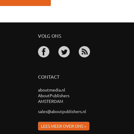
VOLG ONS
CONTACT
aboutmedia.nl
AboutPublishers
AMSTERDAM
sales@aboutpublishers.nl
LEES MEER OVER ONS >