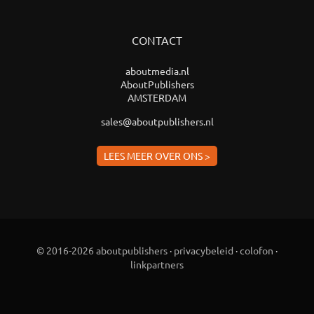
CONTACT
aboutmedia.nl
AboutPublishers
AMSTERDAM
sales@aboutpublishers.nl
LEES MEER OVER ONS >
© 2016-2026 aboutpublishers
·
privacybeleid
·
colofon
·
linkpartners