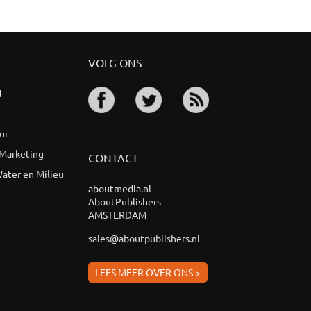
VOLG ONS
d
ur
 Marketing
CONTACT
ater en Milieu
aboutmedia.nl
AboutPublishers
AMSTERDAM
sales@aboutpublishers.nl
LEES MEER OVER ONS >