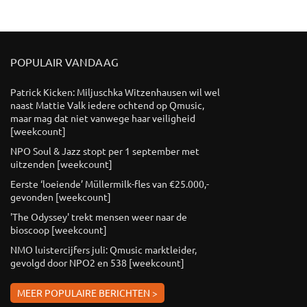
POPULAIR VANDAAG
Patrick Kicken: Miljuschka Witzenhausen wil wel
naast Mattie Valk iedere ochtend op Qmusic,
maar mag dat niet vanwege haar veiligheid
[weekcount]
NPO Soul & Jazz stopt per 1 september met
uitzenden [weekcount]
Eerste ‘loeiende’ Müllermilk-fles van €25.000,-
gevonden [weekcount]
'The Odyssey' trekt mensen weer naar de
bioscoop [weekcount]
NMO luistercijfers juli: Qmusic marktleider,
gevolgd door NPO2 en 538 [weekcount]
MEER POPULAIRE BERICHTEN >