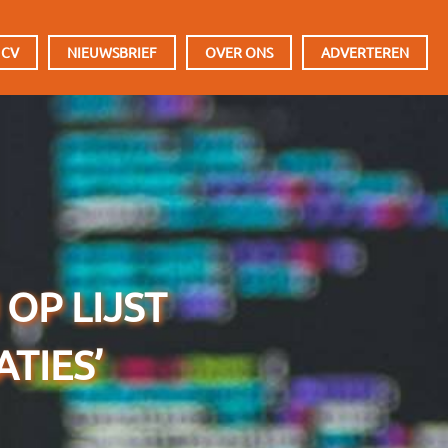
 CV
NIEUWSBRIEF
OVER ONS
ADVERTEREN
OP LIJST
TIES’