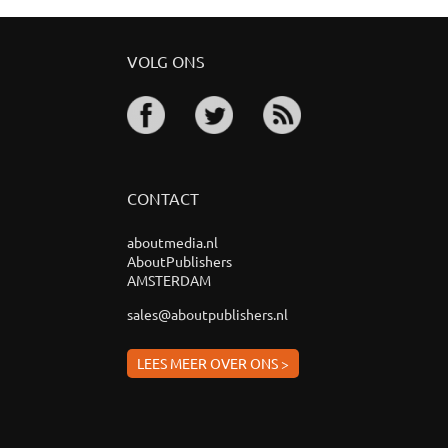
VOLG ONS
CONTACT
aboutmedia.nl
AboutPublishers
AMSTERDAM
sales@aboutpublishers.nl
LEES MEER OVER ONS >