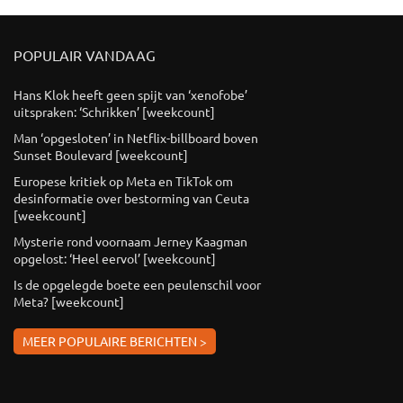
POPULAIR VANDAAG
Hans Klok heeft geen spijt van ‘xenofobe’
uitspraken: ‘Schrikken’ [weekcount]
Man ‘opgesloten’ in Netflix-billboard boven
Sunset Boulevard [weekcount]
Europese kritiek op Meta en TikTok om
desinformatie over bestorming van Ceuta
[weekcount]
Mysterie rond voornaam Jerney Kaagman
opgelost: ‘Heel eervol’ [weekcount]
Is de opgelegde boete een peulenschil voor
Meta? [weekcount]
MEER POPULAIRE BERICHTEN >