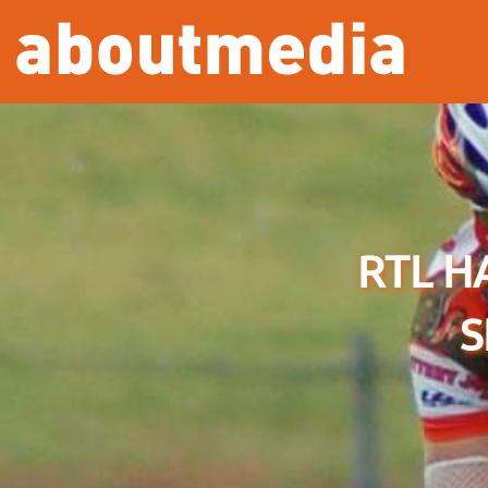
Overslaan en naar de inhoud gaan
RTL H
S