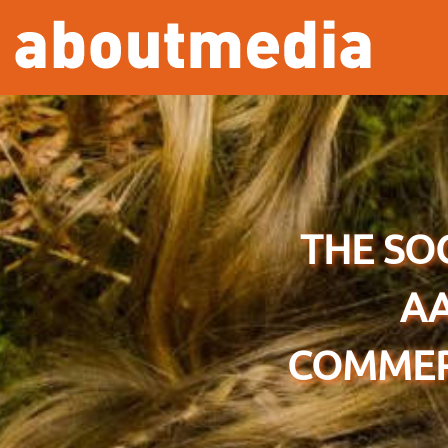
Overslaan en naar de inhoud gaan
THE SO
AA
COMMERC