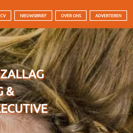
 CV
NIEUWSBRIEF
OVER ONS
ADVERTEREN
MZALLAG
G &
XECUTIVE