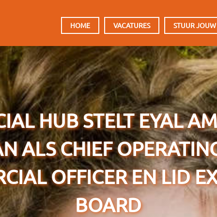
HOOFDMENU
HOME
VACATURES
STUUR JOUW
CIAL HUB STELT EYAL A
N ALS CHIEF OPERATIN
IAL OFFICER EN LID E
BOARD