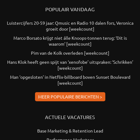
POPULAIR VANDAAG
Luistercijfers 20-59 jaar: Qmusic en Radio 10 dalen fors, Veronica
groeit door [weekcount]
Marco Borsato krijgt niet álle Knoops-tonnen terug: ‘Dit is
waarom’ [weekcount]
Pim van de Kolk overleden [weekcount]
Hans Klok heeft geen spijt van ‘xenofobe’ uitspraken: ‘Schrikken’
[weekcount]
Man ‘opgesloten’ in Netflix-billboard boven Sunset Boulevard
[weekcount]
MEER POPULAIRE BERICHTEN >
ACTUELE VACATURES
Base Marketing & Retention Lead
Performance Marketeer