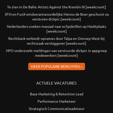
Te zien in De Balie: Artists Against the Kremlin III [weekcount]
3FM en FunX-eindverantwoordelijke Menno de Boer geschorst na
versturen dickpic [weekcount]
Nederlanders zoeken massaal naar eclipsbrillen op Marktplaats
[weekcount]
Rechtbank verbiedt opnames door Talpa en Omroep West bij
rechtszaak verslaggever [weekcount]
NPO onderzoekt meldingen van verstuurde dickpic in appgroep
medewerkers [weekcount]
MEER POPULAIRE BERICHTEN >
ACTUELE VACATURES
Base Marketing & Retention Lead
Performance Marketeer
Strategisch Communicatieadviseur