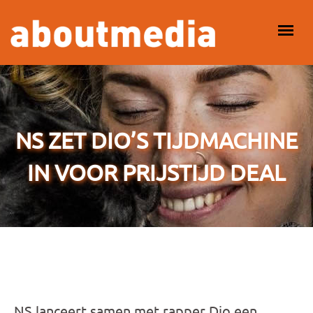
Overslaan en naar de inhoud gaan
HOOFDMENU
NS ZET DIO’S TIJDMACHINE
IN VOOR PRIJSTIJD DEAL
NS lanceert samen met rapper Dio een