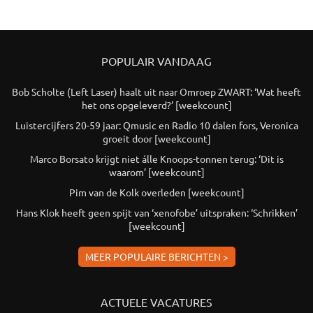
POPULAIR VANDAAG
Bob Scholte (Left Laser) haalt uit naar Omroep ZWART: ‘Wat heeft
het ons opgeleverd?’ [weekcount]
Luistercijfers 20-59 jaar: Qmusic en Radio 10 dalen fors, Veronica
groeit door [weekcount]
Marco Borsato krijgt niet álle Knoops-tonnen terug: ‘Dit is
waarom’ [weekcount]
Pim van de Kolk overleden [weekcount]
Hans Klok heeft geen spijt van ‘xenofobe’ uitspraken: ‘Schrikken’
[weekcount]
MEER POPULAIRE BERICHTEN >
ACTUELE VACATURES