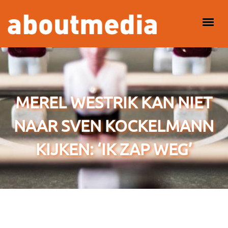
Overslaan en naar de inhoud gaan
HOOFDMENU
MEREL WESTRIK KAN NIET
NAAR SVEN KOCKELMANN
KIJKEN: ‘IK ZAP WEG’