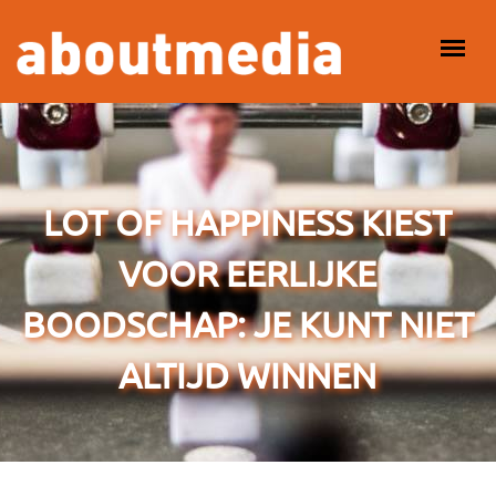
Overslaan en naar de inhoud gaan
HOOFDMENU
LOT OF HAPPINESS KIEST
VOOR EERLIJKE
BOODSCHAP: JE KUNT NIET
ALTIJD WINNEN