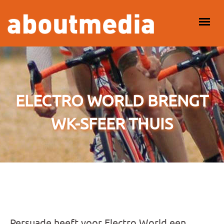
Overslaan en naar de inhoud gaan
HOOFDMENU
ELECTRO WORLD BRENGT
WK-SFEER THUIS
Persuade heeft voor Electro World een