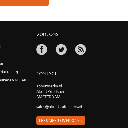
VOLG ONS
d
ur
 Marketing
CONTACT
ater en Milieu
aboutmedia.nl
AboutPublishers
AMSTERDAM
sales@aboutpublishers.nl
LEES MEER OVER ONS >