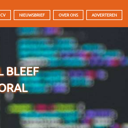
 CV
NIEUWSBRIEF
OVER ONS
ADVERTEREN
L BLEEF
OORAL