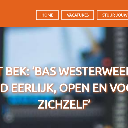
HOOFDMENU
HOME
VACATURES
STUUR JOUW
 BEK: ‘BAS WESTERWEE
JD EERLIJK, OPEN EN V
ZICHZELF’