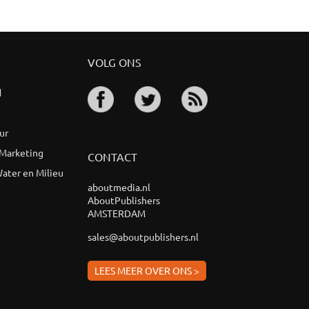
VOLG ONS
d
ur
 Marketing
CONTACT
ater en Milieu
aboutmedia.nl
AboutPublishers
AMSTERDAM
sales@aboutpublishers.nl
LEES MEER OVER ONS >