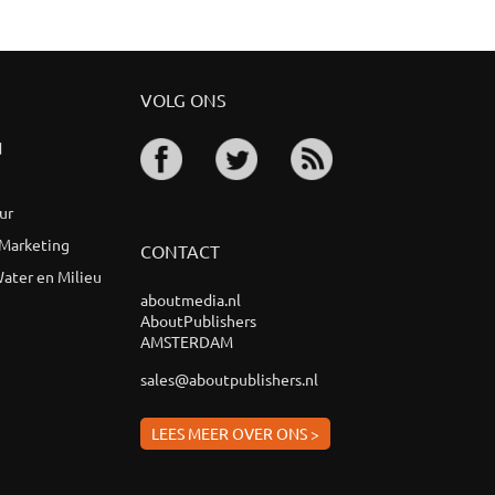
VOLG ONS
d
ur
 Marketing
CONTACT
ater en Milieu
aboutmedia.nl
AboutPublishers
AMSTERDAM
sales@aboutpublishers.nl
LEES MEER OVER ONS >