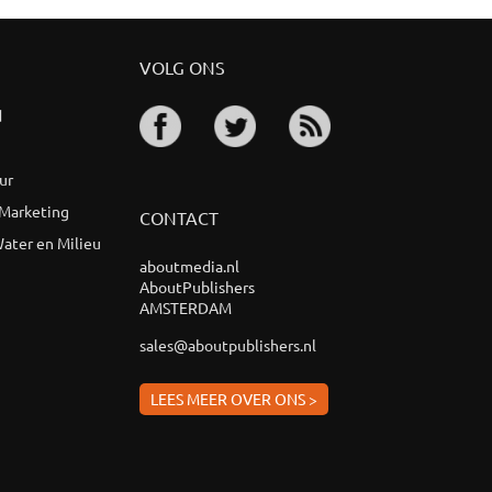
VOLG ONS
d
ur
 Marketing
CONTACT
ater en Milieu
aboutmedia.nl
AboutPublishers
AMSTERDAM
sales@aboutpublishers.nl
LEES MEER OVER ONS >