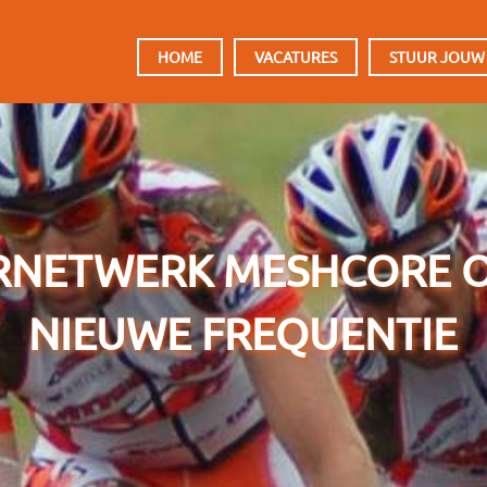
HOOFDMENU
HOME
VACATURES
STUUR JOUW
RNETWERK MESHCORE O
NIEUWE FREQUENTIE