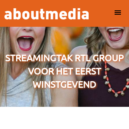
Overslaan en naar de inhoud gaan
HOOFDMENU
STREAMINGTAK RTL GROUP
VOOR HET EERST
WINSTGEVEND