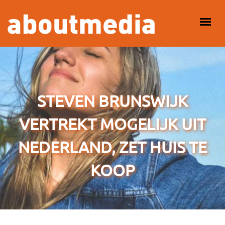
Overslaan en naar de inhoud gaan
HOOFDMENU
STEVEN BRUNSWIJK
VERTREKT MOGELIJK UIT
NEDERLAND, ZET HUIS TE
KOOP