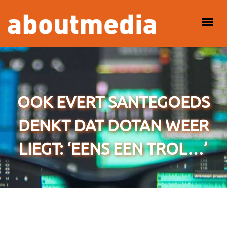
Overslaan en naar de inhoud gaan
HOOFDMENU
OOK EVERT SANTEGOEDS
DENKT DAT DOTAN WEER
LIEGT: ‘EENS EEN TROL…’