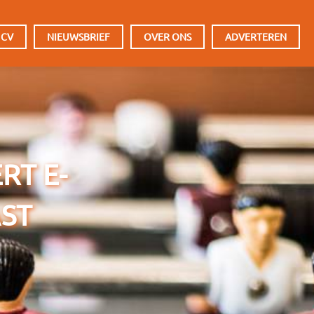
 CV
NIEUWSBRIEF
OVER ONS
ADVERTEREN
RT E-
ST