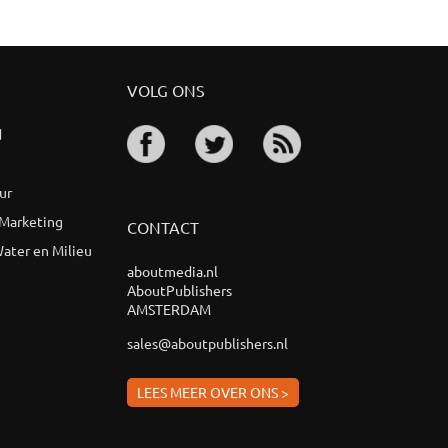
VOLG ONS
d
ur
 Marketing
CONTACT
ater en Milieu
aboutmedia.nl
AboutPublishers
AMSTERDAM
sales@aboutpublishers.nl
LEES MEER OVER ONS >