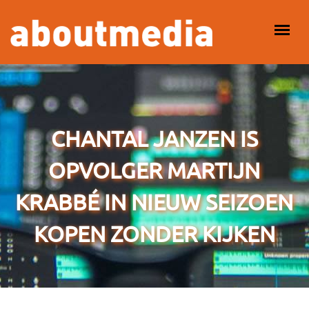
Overslaan en naar de inhoud gaan
HOOFDMENU
CHANTAL JANZEN IS
OPVOLGER MARTIJN
KRABBÉ IN NIEUW SEIZOEN
KOPEN ZONDER KIJKEN