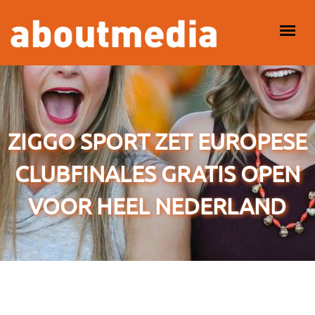
Overslaan en naar de inhoud gaan
HOOFDMENU
ZIGGO SPORT ZET EUROPESE
CLUBFINALES GRATIS OPEN
VOOR HEEL NEDERLAND