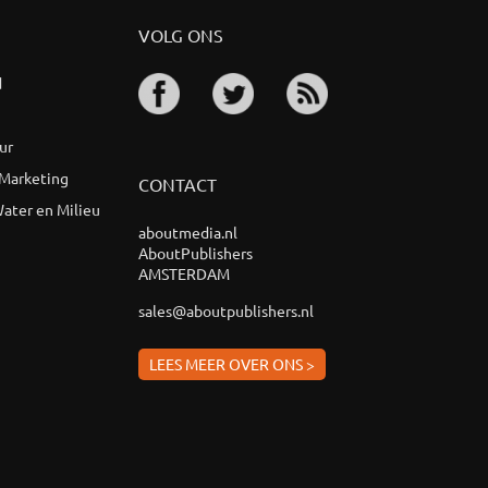
VOLG ONS
d
ur
 Marketing
CONTACT
ater en Milieu
aboutmedia.nl
AboutPublishers
AMSTERDAM
sales@aboutpublishers.nl
LEES MEER OVER ONS >