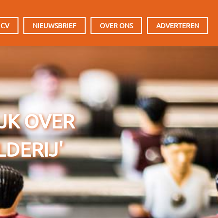
 CV
NIEUWSBRIEF
OVER ONS
ADVERTEREN
IJK OVER
LDERIJ'