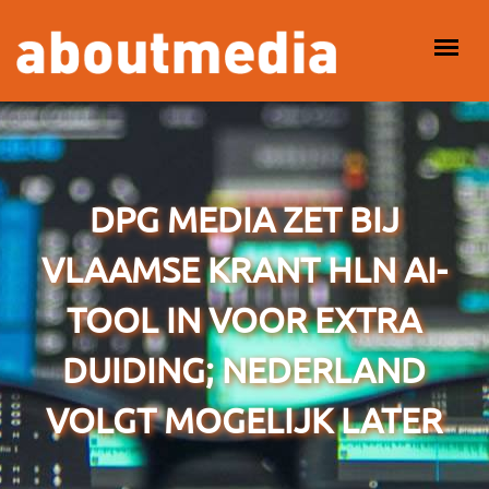
Overslaan en naar de inhoud gaan
HOOFDMENU
DPG MEDIA ZET BIJ
VLAAMSE KRANT HLN AI-
TOOL IN VOOR EXTRA
DUIDING; NEDERLAND
VOLGT MOGELIJK LATER