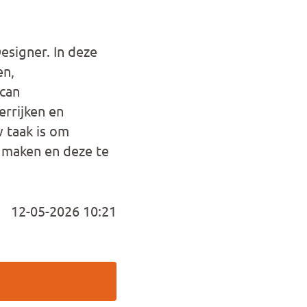
esigner. In deze
en,
scan
errijken en
w taak is om
e maken en deze te
12-05-2026 10:21