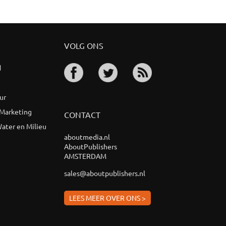
VOLG ONS
d
ur
 Marketing
CONTACT
ater en Milieu
aboutmedia.nl
AboutPublishers
AMSTERDAM
sales@aboutpublishers.nl
LEES MEER OVER ONS >