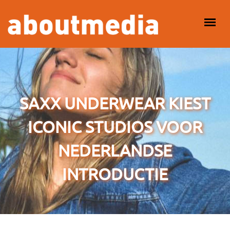
Overslaan en naar de inhoud gaan
HOOFDMENU
SAXX UNDERWEAR KIEST
ICONIC STUDIOS VOOR
NEDERLANDSE
INTRODUCTIE