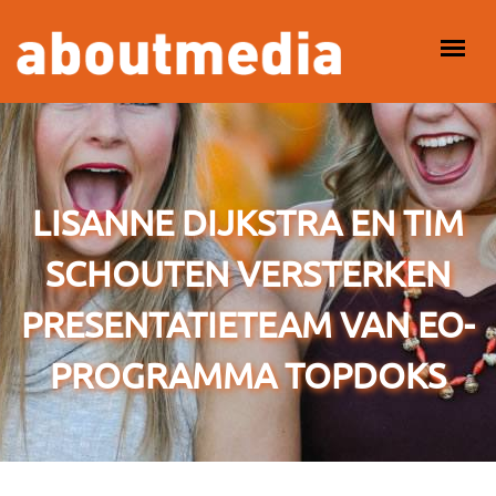
Overslaan en naar de inhoud gaan
HOOFDMENU
LISANNE DIJKSTRA EN TIM
SCHOUTEN VERSTERKEN
PRESENTATIETEAM VAN EO-
PROGRAMMA TOPDOKS