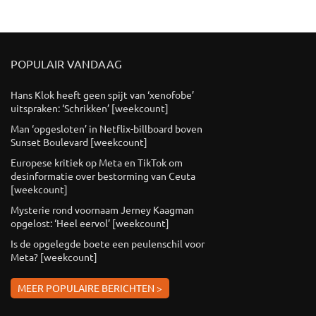
POPULAIR VANDAAG
Hans Klok heeft geen spijt van ‘xenofobe’
uitspraken: ‘Schrikken’ [weekcount]
Man ‘opgesloten’ in Netflix-billboard boven
Sunset Boulevard [weekcount]
Europese kritiek op Meta en TikTok om
desinformatie over bestorming van Ceuta
[weekcount]
Mysterie rond voornaam Jerney Kaagman
opgelost: ‘Heel eervol’ [weekcount]
Is de opgelegde boete een peulenschil voor
Meta? [weekcount]
MEER POPULAIRE BERICHTEN >