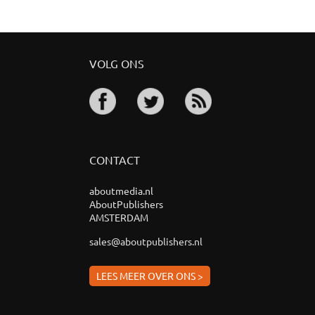
VOLG ONS
CONTACT
aboutmedia.nl
AboutPublishers
AMSTERDAM
sales@aboutpublishers.nl
LEES MEER OVER ONS >