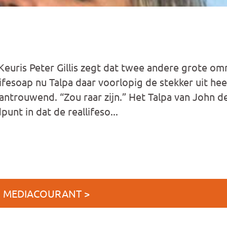
o Keuris Peter Gillis zegt dat twee andere grote o
lifesoap nu Talpa daar voorlopig de stekker uit he
ntrouwend. “Zou raar zijn.” Het Talpa van John 
punt in dat de reallifeso...
J MEDIACOURANT >