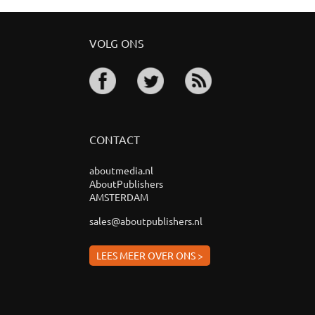
VOLG ONS
CONTACT
aboutmedia.nl
AboutPublishers
AMSTERDAM
sales@aboutpublishers.nl
LEES MEER OVER ONS >