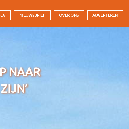
 CV
NIEUWSBRIEF
OVER ONS
ADVERTEREN
AP NAAR
ZIJN’